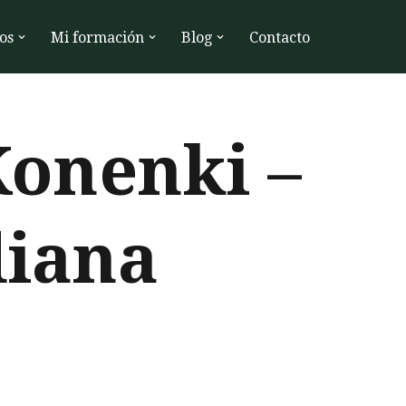
os
Mi formación
Blog
Contacto
Konenki –
diana