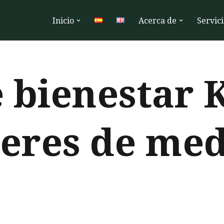
Inicio
Acerca de
Servici
 bienestar 
eres de me