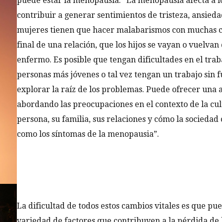
puede estar la menopausia. “La menopausia afecta a l
contribuir a generar sentimientos de tristeza, ansieda
mujeres tienen que hacer malabarismos con muchas cos
final de una relación, que los hijos se vayan o vuelva
enfermo. Es posible que tengan dificultades en el trab
personas más jóvenes o tal vez tengan un trabajo sin 
explorar la raíz de los problemas. Puede ofrecer una
abordando las preocupaciones en el contexto de la cult
persona, su familia, sus relaciones y cómo la sociedad
como los síntomas de la menopausia”.
La dificultad de todos estos cambios vitales es que pue
variedad de factores que contribuyen a la pérdida de 