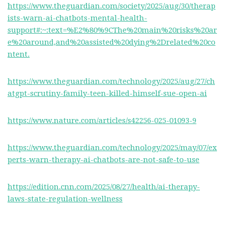
https://www.theguardian.com/society/2025/aug/30/therap
ists-warn-ai-chatbots-mental-health-
support#:~:text=%E2%80%9CThe%20main%20risks%20ar
e%20around,and%20assisted%20dying%2Drelated%20co
ntent.
https://www.theguardian.com/technology/2025/aug/27/ch
atgpt-scrutiny-family-teen-killed-himself-sue-open-ai
https://www.nature.com/articles/s42256-025-01093-9
https://www.theguardian.com/technology/2025/may/07/ex
perts-warn-therapy-ai-chatbots-are-not-safe-to-use
https://edition.cnn.com/2025/08/27/health/ai-therapy-
laws-state-regulation-wellness