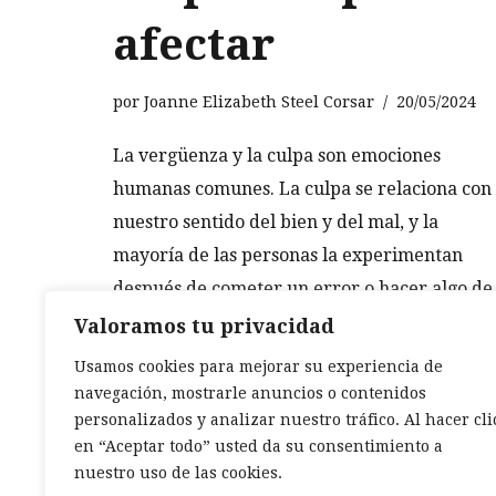
afectar
por
Joanne Elizabeth Steel Corsar
20/05/2024
La vergüenza y la culpa son emociones
humanas comunes. La culpa se relaciona con
nuestro sentido del bien y del mal, y la
mayoría de las personas la experimentan
después de cometer un error o hacer algo de
lo que se arrepienten. Puede ayudarnos
Valoramos tu privacidad
a…
Leer más »
Usamos cookies para mejorar su experiencia de
navegación, mostrarle anuncios o contenidos
personalizados y analizar nuestro tráfico. Al hacer cli
en “Aceptar todo” usted da su consentimiento a
1
2
Siguiente »
nuestro uso de las cookies.