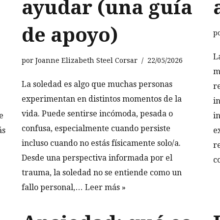
ayudar (una guía
de apoyo)
p
L
por
Joanne Elizabeth Steel Corsar
22/05/2026
m
La soledad es algo que muchas personas
r
experimentan en distintos momentos de la
i
vida. Puede sentirse incómoda, pesada o
e
i
confusa, especialmente cuando persiste
ás
e
incluso cuando no estás físicamente solo/a.
r
Desde una perspectiva informada por el
c
trauma, la soledad no se entiende como un
fallo personal,…
Leer más »