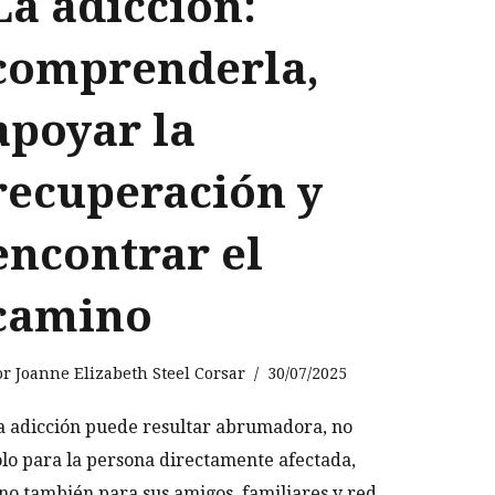
La adicción:
comprenderla,
apoyar la
recuperación y
encontrar el
camino
or
Joanne Elizabeth Steel Corsar
30/07/2025
a adicción puede resultar abrumadora, no
olo para la persona directamente afectada,
ino también para sus amigos, familiares y red