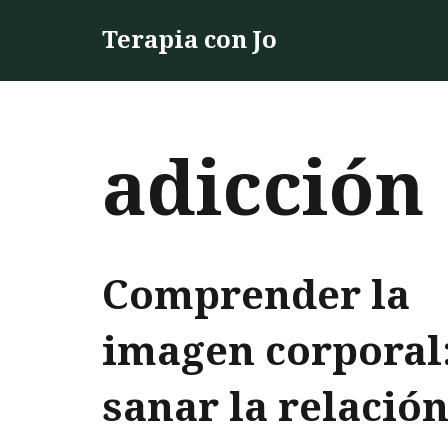
Terapia con Jo
Saltar
al
contenido
adicción
Comprender la
imagen corporal
sanar la relació