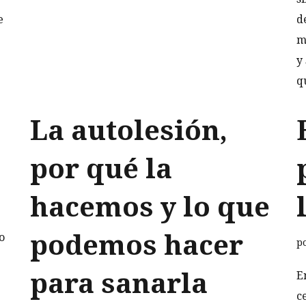
e
d
m
y
q
La autolesión,
por qué la
hacemos y lo que
podemos hacer
o
p
para sanarla
E
c