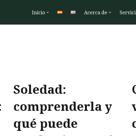
Inicio
Acerca de
Servici
Soledad:
:
comprenderla y
n
qué puede